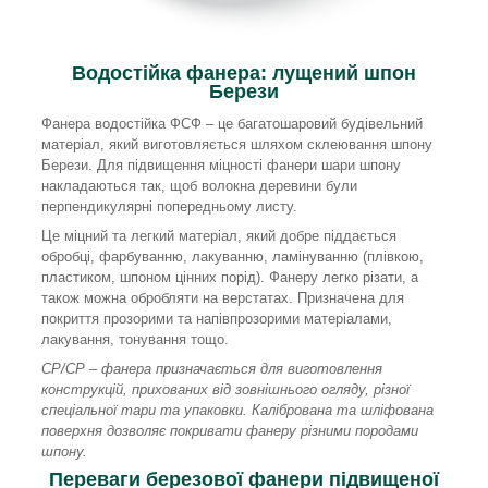
Водостійка фанера: лущений шпон
Берези
Фанера водостійка ФСФ – це багатошаровий будівельний
матеріал, який виготовляється шляхом склеювання шпону
Берези. Для підвищення міцності фанери шари шпону
накладаються так, щоб волокна деревини були
перпендикулярні попередньому листу.
Це міцний та легкий матеріал, який добре піддається
обробці, фарбуванню, лакуванню, ламінуванню (плівкою,
пластиком, шпоном цінних порід). Фанеру легко різати, а
також можна обробляти на верстатах. Призначена для
покриття прозорими та напівпрозорими матеріалами,
лакування, тонування тощо.
СР/СР – фанера призначається для виготовлення
конструкцій, прихованих від зовнішнього огляду, різної
спеціальної тари та упаковки. Калібрована та шліфована
поверхня дозволяє покривати фанеру різними породами
шпону.
Переваги березової фанери підвищеної