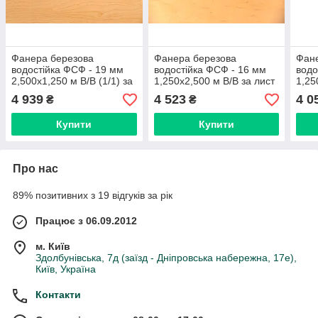
Фанера березова
Фанера березова
Фан
водостійка ФСФ - 19 мм
водостійка ФСФ - 16 мм
водо
2,500х1,250 м В/В (1/1) за
1,250х2,500 м В/В за лист
1,25
лист / шпон берези
/ шпон берези
лист
4 939
4 523
4 0
₴
₴
Купити
Купити
Про нас
89% позитивних з 19 відгуків за рік
Працює з 06.09.2012
м. Київ
Здолбунівська, 7д (заїзд - Дніпровська набережна, 17е),
Київ, Україна
Контакти