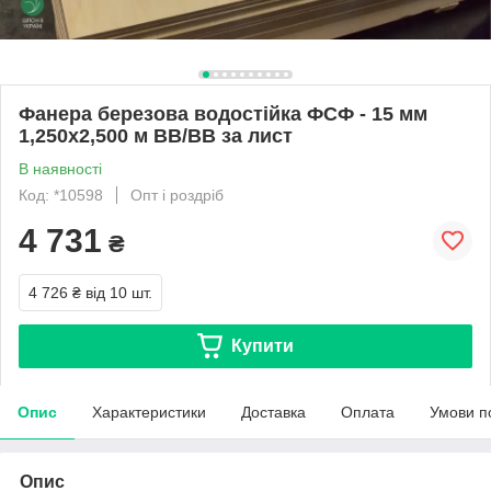
Фанера березова водостійка ФСФ - 15 мм
1,250х2,500 м ВВ/ВВ за лист
В наявності
Код: *10598
Опт і роздріб
4 731
₴
4 726 ₴
від 10 шт.
Купити
Опис
Характеристики
Доставка
Оплата
Умови п
Опис