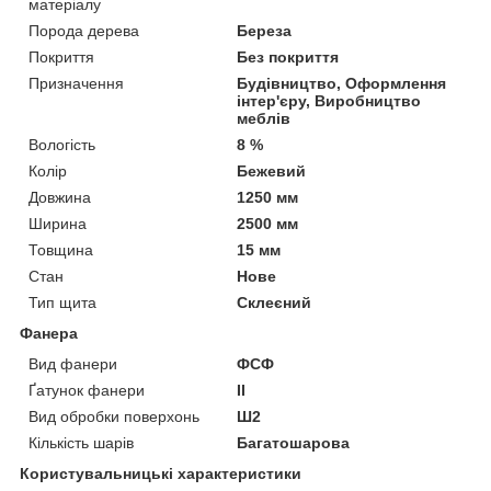
матеріалу
Порода дерева
Береза
Покриття
Без покриття
Призначення
Будівництво, Оформлення
інтер'єру, Виробництво
меблів
Вологість
8 %
Колір
Бежевий
Довжина
1250 мм
Ширина
2500 мм
Товщина
15 мм
Стан
Нове
Тип щита
Склеєний
Фанера
Вид фанери
ФСФ
Ґатунок фанери
II
Вид обробки поверхонь
Ш2
Кількість шарів
Багатошарова
Користувальницькі характеристики