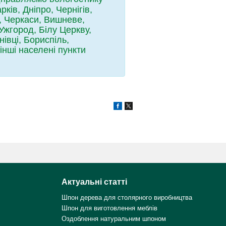
ів, Дніпро, Чернігів,
, Черкаси, Вишневе,
Ужгород, Білу Церкву,
івці, Бориспіль,
інші населені пункти
Актуальні статті
Шпон дерева для столярного виробництва
Шпон для виготовлення меблів
Оздоблення натуральним шпоном