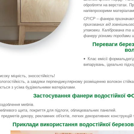
обробляти на верстатах. П
напівпрозорими матеріалам
СР/СР – фанера призначає
прихованих від зовнішнього
упаковки. Калібрована та 
фанеру різними породами 
Переваги берез
вол
Клас емісії формальдегі
випарувань, ідеально підх
соку міцність, зносостійкість!
ологостійкість, а завдяки перпендикулярному розміщенню волокон стійка
ється з усіма будівельними матеріалами.
Застосування фанери водостійкої Ф
оздоблення меблів.
еблевого щита, покриття для підлоги, облицювальних панелей.
 предметів декору, рекламних об'єктів, легких декоративних конструкц
Приклади використання водостійкої березов