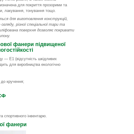
ризначена для покриття прозорими та
и, лакування, тонування тощо.
ться для виготовлення конструкцій,
 огляду, різної спеціальної тари та
шліфована поверхня дозволяє покривати
шпону.
ової фанери підвищеної
огостійкості
ду — E1 (відсутність шкідливих
одить для виробництва екологічно
 до кручення;
СФ
ій та спортивного інвентарю.
ої фанери