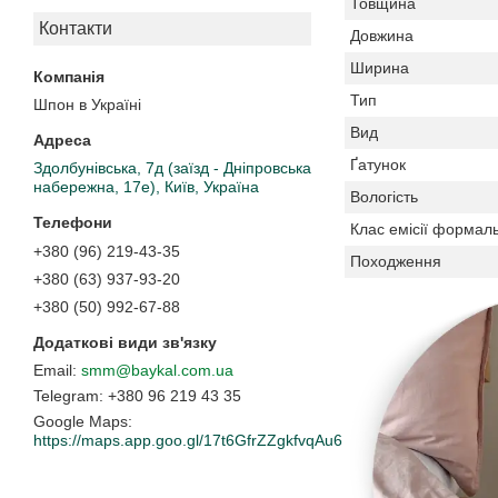
Товщина
Контакти
Довжина
Ширина
Тип
Шпон в Україні
Вид
Ґатунок
Здолбунівська, 7д (заїзд - Дніпровська
набережна, 17е), Київ, Україна
Вологість
Клас емісії формаль
+380 (96) 219-43-35
Походження
+380 (63) 937-93-20
+380 (50) 992-67-88
smm@baykal.com.ua
+380 96 219 43 35
Google Maps
https://maps.app.goo.gl/17t6GfrZZgkfvqAu6