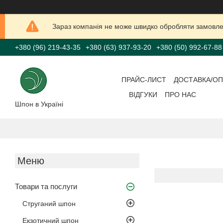
Зараз компанія не може швидко обробляти замовлен
+380 (96) 219-43-35
+380 (63) 937-93-20
+380 (50) 992-67-88
ПРАЙС-ЛИСТ
ДОСТАВКА/ОП
ВІДГУКИ
ПРО НАС
Шпон в Україні
Товари та послуги
Струганий шпон
Екзотичний шпон