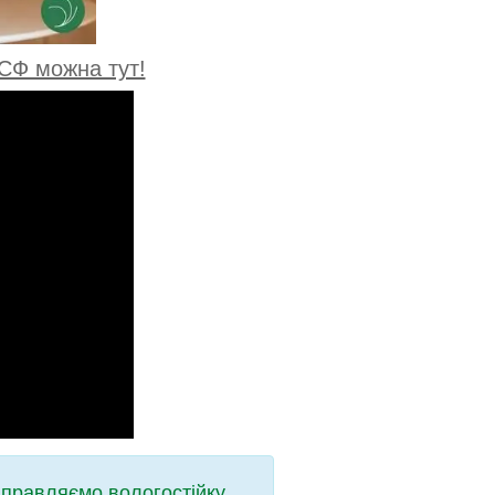
СФ можна тут!
дправляємо вологостійку