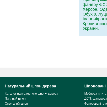
фанеру ФСФ 
Херсон, Оде
Обухів, Луц
Івано-Франк
Кропивницьк
України.
Натуральний шпон дерева
Шпоновані 
Каталог натурального шпону дерева
Меблева плита
Пиляний шпон
ДСП, фанерова
Струганий шпон
Фанеровані пл