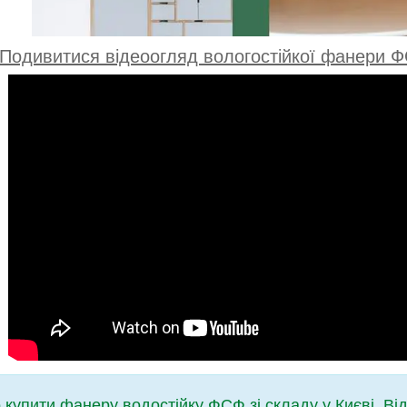
Подивитися відеоогляд вологостійкої фанери Ф
купити фанеру водостійку ФСФ зі складу у Києві. Ві