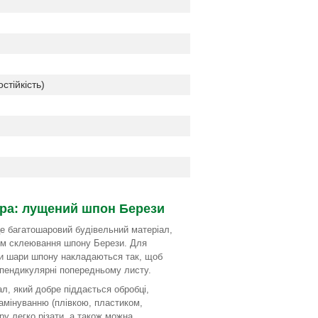
тійкість)
ра: лущений шпон Берези
е багатошаровий будівельний матеріал,
ом склеювання шпону Берези. Для
и шари шпону накладаються так, щоб
пендикулярні попередньому листу.
ал, який добре піддається обробці,
мінуванню (плівкою, пластиком,
ру легко різати, а також можна