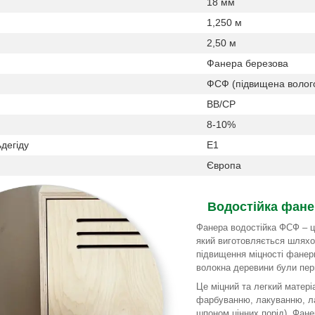
18 мм
1,250 м
2,50 м
Фанера березова
ФСФ (підвищена вологос
ВВ/СР
8-10%
дегіду
Е1
Європа
Водостійка фане
Фанера водостійка ФСФ – ц
який виготовляється шлях
підвищення міцності фанер
волокна деревини були пер
Це міцний та легкий матері
фарбуванню, лакуванню, ла
шпоном цінних порід). Фане