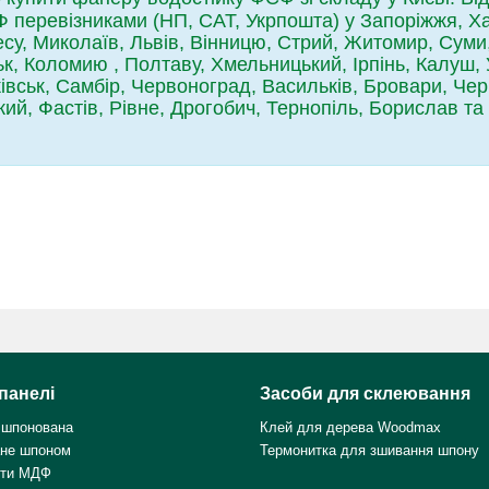
перевізниками (НП, САТ, Укрпошта) у Запоріжжя, Харк
су, Миколаїв, Львів, Вінницю, Стрий, Житомир, Суми
ьк, Коломию , Полтаву, Хмельницький, Ірпінь, Калуш, 
івськ, Самбір, Червоноград, Васильків, Бровари, Черн
ий, Фастів, Рівне, Дрогобич, Тернопіль, Борислав та 
панелі
Засоби для склеювання
 шпонована
Клей для дерева Woodmax
не шпоном
Термонитка для зшивання шпону
ити МДФ