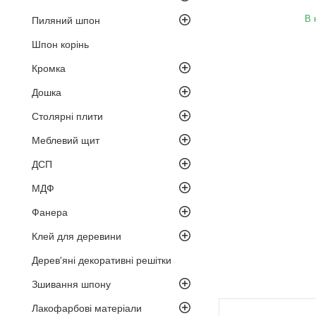
В 
Пиляний шпон
Шпон корінь
Кромка
Дошка
Столярні плити
Меблевий щит
ДСП
МДФ
Фанера
Клей для деревини
Дерев'яні декоративні решітки
Зшивання шпону
Лакофарбові матеріали