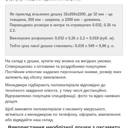
Як приклад візьмемо дошку 32х260х2200, де 32 мм – це
товщина, 260 мм – ширина, а 2200 мм – довжина.
Переводимо розміри в метри та отримуємо 0.032, 0.26 та
2.2.
Виконуємо розрахунки: 0,032 х 0,26 х 2,2 = 0,018 (куб. м).
Тобто ціна такої дошки становить: 0,018 х 549 = 9,88 у. о.
На складі є дошка, купити яку можна на вигідних умовах.
Співпрацюємо з оптовими та роздрібними покупцями.
Постійним клієнтам надаємо персональні знижки, розмір яких
залежить від обсягу замовлення.
Менеджери підбирають пиломатеріали відповідно до
технічного завдання клієнта, у тому числі дистанційно.
Відправляємо покупцям специфікації, фото та відео наявних
дощок.
Щоб замовити пиломатеріали з оксамиту амурського,
зв'яжіться з менеджером по телефону, оформіть замовлення
або відвідайте наш склад.
Використання необрізної дошки з
оксамиту