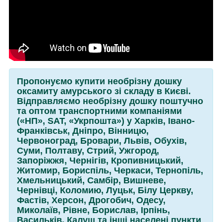
Пропонуємо купити необрізну дошку
оксамиту амурського зі складу в Києві.
Відправляємо необрізну дошку поштучно
та оптом транспортними компаніями
(«НП», SАТ, «Укрпошта») у Харків, Івано-
Франківськ, Дніпро, Вінницю,
Червоноград, Бровари, Львів, Обухів,
Суми, Полтаву, Стрий, Ужгород,
Запоріжжя, Чернігів, Кропивницький,
Житомир, Бориспіль, Черкаси, Тернопіль,
Хмельницький, Самбір, Вишневе,
Чернівці, Коломию, Луцьк, Білу Церкву,
Фастів, Херсон, Дрогобич, Одесу,
Миколаїв, Рівне, Борислав, Ірпінь,
Васильків, Калуш та інші населені пункти