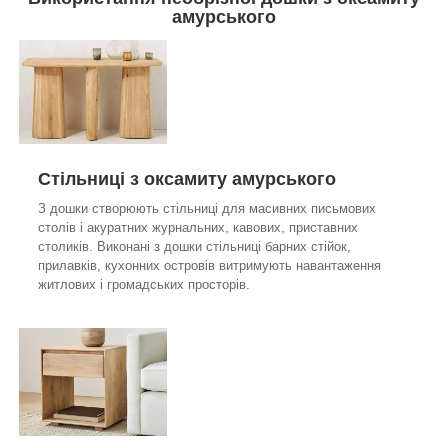
амурського
Стільниці з
оксамиту амурського
З дошки створюють стільниці для масивних письмових
столів і акуратних журнальних, кавових, приставних
столиків. Виконані з дошки стільниці барних стійок,
прилавків, кухонних островів витримують навантаження
житлових і громадських просторів.