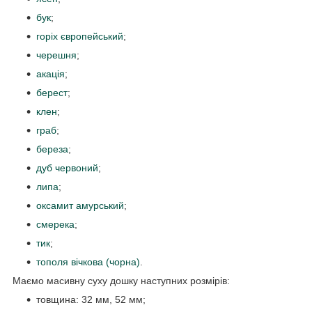
бук
;
горіх європейський
;
черешня
;
акація
;
берест
;
клен
;
граб
;
береза
;
дуб червоний
;
липа
;
оксамит амурський
;
смерека
;
тик
;
тополя вічкова (чорна)
.
Маємо масивну суху дошку наступних розмірів:
товщина: 32 мм, 52 мм;