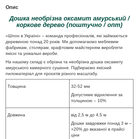
Опис
Дошка необрізна
оксамит амурський /
коркове дерево
​​(поштучно / опт)
«Шпон в Україні» – команда професіоналів, які займаються
деревиною понад 20 років. Ми допомагаємо меблевим
фабрикам, столярам, ​​крафтовим майстерням виробляти
якісні та унікальні вироби.
На нашому складі є обрізна та необрізна дошка оксамиту
амурського камерного сушіння. Підбираємо якісний
пиломатеріал для проєктів різного масштабу.
Товщина
32-52 мм
Допустиме відхилення за
толщиною – 10%
Довжина
від 2,5 м до 4,5 м
Дошки завдовжки понад 3 м –
+20% до вказаної в прайсі
ціни