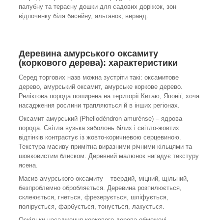
палубну та терасну дошки для садових доріжок, зон
відпочинку біля басейну, альтанок, веранд.
Деревина амурського оксамиту
(коркового дерева): характеристики
Серед торгових назв можна зустріти такі: оксамитове
дерево, амурський оксамит, амурське коркове дерево.
Реліктова порода поширена на території Китаю, Японії, хоча
насадження рослини трапляються й в інших регіонах.
Оксамит амурський (Phellodéndron amurénse) – ядрова
порода. Світла вузька заболонь білих і світло-жовтих
відтінків контрастує із жовто-коричневою серцевиною.
Текстура масиву примітна виразними річними кільцями та
шовковистим блиском. Деревний малюнок нагадує текстуру
ясена.
Масив амурського оксамиту – твердий, міцний, щільний,
безпроблемно обробляється. Деревина розпилюється,
склеюється, гнеться, фрезерується, шліфується,
полірується, фарбується, тонується, лакується.
Оскільки насадження коркового дерева обмежені,