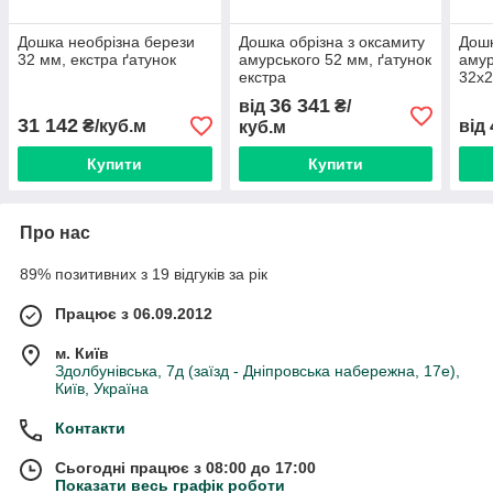
Дошка необрізна берези
Дошка обрізна з оксамиту
Дошк
32 мм, екстра ґатунок
амурського 52 мм, ґатунок
амур
екстра
32х2
ґату
36 341
від
₴/
31 142
₴/куб.м
від
куб.м
Купити
Купити
Про нас
89% позитивних з 19 відгуків за рік
Працює з 06.09.2012
м. Київ
Здолбунівська, 7д (заїзд - Дніпровська набережна, 17е),
Київ, Україна
Контакти
Сьогодні працює з 08:00 до 17:00
Показати весь графік роботи