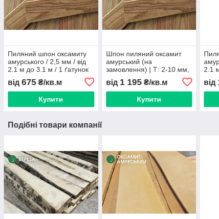
Пиляний шпон оксамиту
Шпон пиляний оксамит
Пиля
амурського / 2,5 мм / від
амурський (на
амур
2.1 м до 3.1 м / 1 ґатунок
замовлення) | Т: 2-10 мм,
2.1 
Ш: 10-21 см, Д: 0,5-3,5 м
675
1 195
від
₴/кв.м
від
₴/кв.м
від
Купити
Купити
Подібні товари компанії