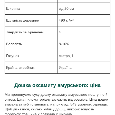
Ширина
від 20 см
Щільність деревини
490 кг/м³
Твердість за Брінелем
4
Вологість
8-10%
Ґатунок
екстра, I
Країна-виробник
Україна
Дошка
оксамиту амурського
: ціна
Ми пропонуємо суху дошку оксамиту амурського поштучно й
оптом. Ціна пиломатеріалу залежить від розмірів. Ціна дошки
вказана за куб і становить, наприклад, 549 умовних одиниць.
Щоб дізнатися, скільки кубів у дошці, використовують
формулу: товщина x довжина x ширина.