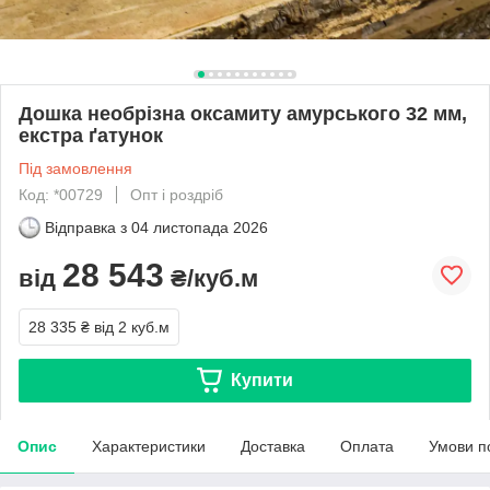
Дошка необрізна оксамиту амурського 32 мм,
екстра ґатунок
Під замовлення
Код: *00729
Опт і роздріб
Відправка з
04 листопада 2026
28 543
від
₴/куб.м
28 335 ₴
від 2 куб.м
Купити
Опис
Характеристики
Доставка
Оплата
Умови п