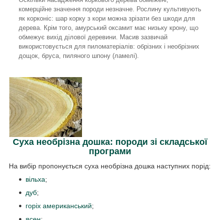
комерційне значення породи незначне. Рослину культивують
як корконіс: шар корку з кори можна зрізати без шкоди для
дерева. Крім того, амурський оксамит має низьку крону, що
обмежує вихід ділової деревини. Масив зазвичай
використовується для пиломатеріалів: обрізних і необрізних
дощок, бруса, пиляного шпону (ламелі).
Суха необрізна дошка: породи зі складської
програми
На вибір пропонується суха необрізна дошка наступних порід:
вільха
;
дуб
;
горіх американський
;
ясен
;