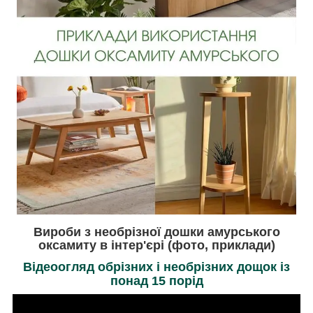
Вироби з необр
ізної
д
ошки амурського
оксамиту в інтер'єрі (фото, приклади)
Відеоогляд обрізних і необрізних дощок із
понад 15 порід