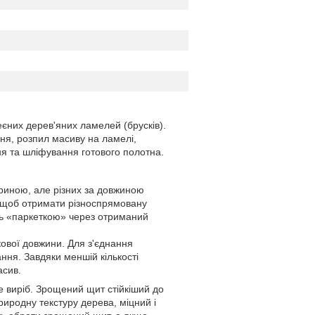
еєних дерев'яних ламелей (брусків).
ння, розпил масиву на ламелі,
ня та шліфування готового полотна.
риною, але різних за довжиною
, щоб отримати різноспрямовану
ть «паркеткою» через отриманий
кової довжини. Для з'єднання
ння. Завдяки меншій кількості
асив.
е виріб. Зрощений щит стійкіший до
иродну текстуру дерева, міцний і