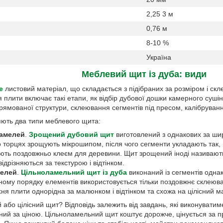
2,25 3 м
0,76 м
8-10 %
Україна
Меблевий щит із дуба: види
е
листовий матеріал, що складається з підібраних за розміром і скл
 плити включає такі етапи, як відбір дубової дошки камерного суші
ямованої структури, склеювання сегментів під пресом, калібруван
яють два типи меблевого щита:
ламелей
.
Зрощений дубовий щит
виготовлений з однакових за ши
по торцях зрощують мікрошипом, після чого сегменти укладають так
еюють поздовжньо клеєм для деревини. Щит зрощений іноді називаю
ідрізняються за текстурою і відтінком.
мелей
.
Цільноламельний щит із дуба
виконаний із сегментів одна
ному порядку елементів використовується тільки поздовжнє склеюва
я плити однорідна за малюнком і відтінком та схожа на цілісний м
або цілісний щит? Відповідь залежить від завдань, які виконуватим
ний за ціною. Цільноламельний щит коштує дорожче, цінується за пр