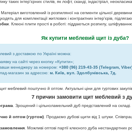
ику таких інтер'єрних стилів, як лофт, сканді, індастріал, неокласика
. Матеріал виготовлений із розпиляної на сегменти цільної деревин
дходять для комплектації житлових і контрактних інтер'єрів, підляга
обки
. Клеєні плити прості в роботі: піддаються розпилу, шліфуван
Як купити меблевий щит із дуба?
евий з доставкою по Україні можна:
явку на сайті через кнопку «Купити»;
авши менеджеру за номером:
+380 (96) 219-43-35 (Telegram, Viber
клад-магазин за адресою:
м. Київ, вул. Здолбунівська, 7д.
щит меблевий поштучно й оптом. Актуальні ціни для гуртових закуп
7 причин замовити щит меблевий з д
ограма
. Зрощений і цільноламельний дуб представлений на складі. 
но й оптом (гуртом)
. Продаємо дубові щити від 1 штуки. Співпр
 замовлення
. Можливі оптові партії клеєного дуба нестандартних ро