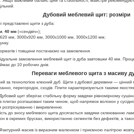
в. Якщо важливий баланс ціни та стабільності, майстри рекомендую
ільний.
Дубовий меблевий щит: розміри
і представлені щити з дуба:
м
,
40 мм
(«сендвіч»);
620 мм, 3000х920 мм, 3000х1000 мм, 3000х1200 мм;
тунку.
орматів і товщини постачаємо на замовлення.
ідуальне замовлення меблевий щит із дуба завтовшки 40 мм. Проце
ймає до 10 робочих днів.
Переваги меблевого щита з масиву д
й за технологією клеєний дуб. Щити з дубової деревини — цінний 
панно, перегородок, сходів. Плити характеризуються такими якостям
 Дубовий щит зберігає стабільну форму завдяки рівномірному сушін
 в плитах розташовані таким чином, щоб напрямок волокон у сусідніх
и розтріскуванню і викривленню.
йкість до зносу меблевого щита досягається завдяки склеюванню ла
он в окремих брусках, використанню сегментів без дефектів, а та
 Фактурний масив із виразним малюнком і приємною палітрою жовтув