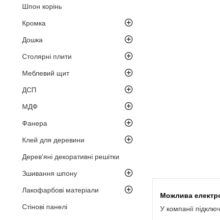
Шпон корінь
Кромка
Дошка
Столярні плити
Меблевий щит
ДСП
МДФ
Фанера
Клей для деревини
Дерев'яні декоративні решітки
Зшивання шпону
Лакофарбові матеріали
Стінові панелі
У компанії підклю