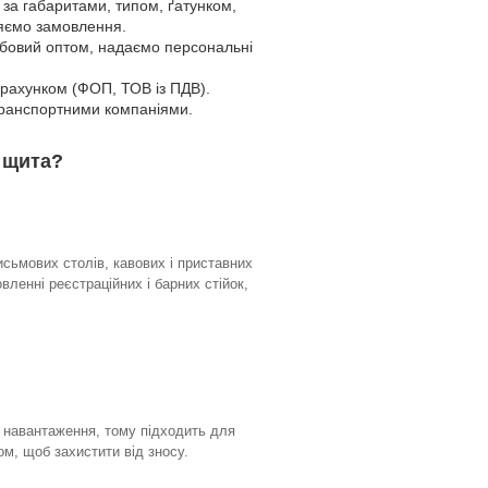
 за габаритами, типом, ґатунком,
ляємо замовлення.
дубовий оптом, надаємо персональні
озрахунком (ФОП, ТОВ із ПДВ).
 транспортними компаніями.
 щита?
сьмових столів, кавових і приставних
овленні реєстраційних і барних стійок,
і навантаження, тому підходить для
м, щоб захистити від зносу.