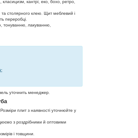
, класицизм, кантрі, еко, бохо, ретро,
и та столярного клею. Щит меблевий і
ють переробці.
ню, тонуванню, лакуванню,
);
івель уточнить менеджер.
уба
Розміри плит з наявності уточнюйте у
ацюємо з роздрібними й оптовими
змірів і товщини.