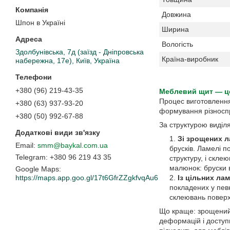
Довжина
Шпон в Україні
Ширина
Вологість
Здолбунівська, 7д (заїзд - Дніпровська
Країна-виробник
набережна, 17е), Київ, Україна
+380 (96) 219-43-35
Меблевий щит — ц
Процес виготовлення
+380 (63) 937-93-20
формування різноспр
+380 (50) 992-67-88
За структурою виділ
Зі зрощених 
smm@baykal.com.ua
брусків. Ламелі 
+380 96 219 43 35
структуру, і скл
малюнок: бруски в
Google Maps
Із цільних ла
https://maps.app.goo.gl/17t6GfrZZgkfvqAu6
покладених у пев
склеювань поверхн
Що краще: зрощений 
деформацій і доступ