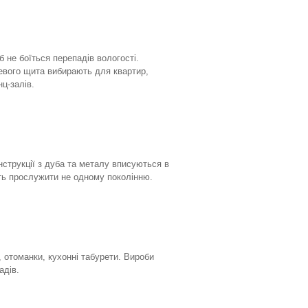
 не боїться перепадів вологості.
левого щита вибирають для квартир,
нц-залів.
нструкції з дуба та металу вписуються в
уть прослужити не одному поколінню.
, отоманки, кухонні табурети. Вироби
адів.