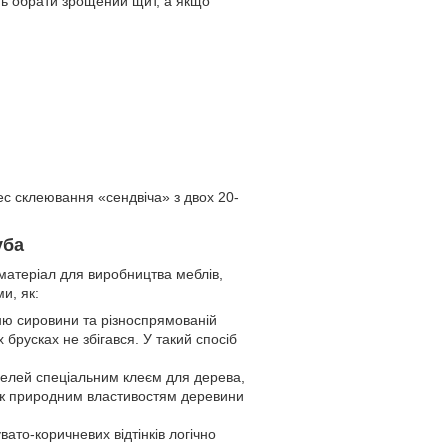
ть обрати зрощений щит, а якщо
с склеювання «сендвіча» з двох 20-
уба
матеріал для виробництва меблів,
и, як:
ню сировини та різноспрямованій
 брусках не збігався. У такий спосіб
мелей спеціальним клеєм для дерева,
кож природним властивостям деревини
ато-коричневих відтінків логічно