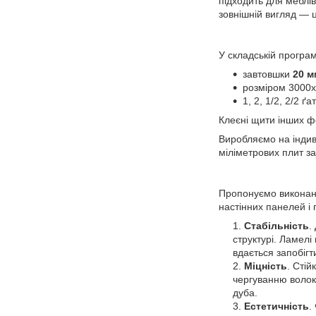
підходить для меблі
зовнішній вигляд — ц
У складській програм
завтовшки
20 м
розміром 3000х
1, 2, 1/2, 2/2 ґа
Клеєні щити інших ф
Виробляємо на індив
міліметрових плит за
Пропонуємо виконани
настінних панелей і 
Стабільність
.
структурі. Ламелі
вдається запобігт
Міцність
. Сті
чергуванню волок
дуба.
Естетичність
.