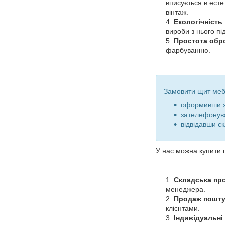
вписується в естет
вінтаж.
Екологічність
вироби з нього пі
Простота обр
фарбуванню.
Замовити щит мебл
оформивши за
зателефонув
відвідавши с
У нас можна купити 
Складська пр
менеджера.
Продаж поштуч
клієнтами.
Індивідуальні