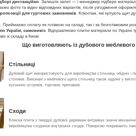
дборі дистанційно
. Залиште запит — і менеджер підбере матеріал
аємо фото та відео відповідних варіантів, після узгодження оформ
ропозиції для гуртових замовників
. Клієнтам, які купують щит 
а
. Приймаємо оплату як готівкою на складі, так і за безготівковим р
по Україні, самовивіз
. Відправляємо плитні матеріали по Україні
з зі складу в Києві.
Що виготовляють із дубового меблевого
Стільниці
Дубовий щит використовують для виробництва стільниць обідніх і пи
столиків. Виконані з меблевого щита стільниці також задіяні у вигот
кухонних островів, торгових прилавків.
Сходи
Клеєна плита з твердої дубової деревини витримує значні механічн
виробництва сходинок внутрішніх сходів. Поверхню покривають лако